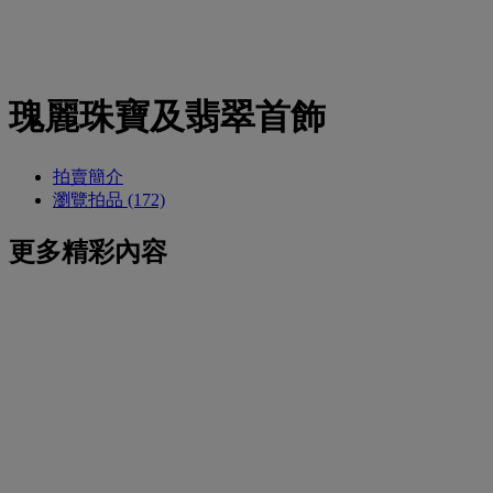
瑰麗珠寶及翡翠首飾
拍賣簡介
瀏覽拍品 (172)
更多精彩內容