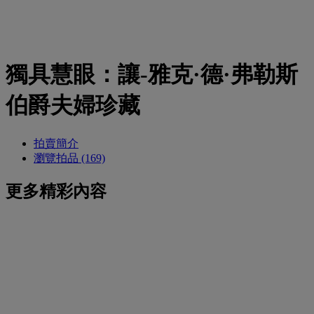
獨具慧眼：讓-雅克·德·弗勒斯
伯爵夫婦珍藏
拍賣簡介
瀏覽拍品 (169)
更多精彩內容