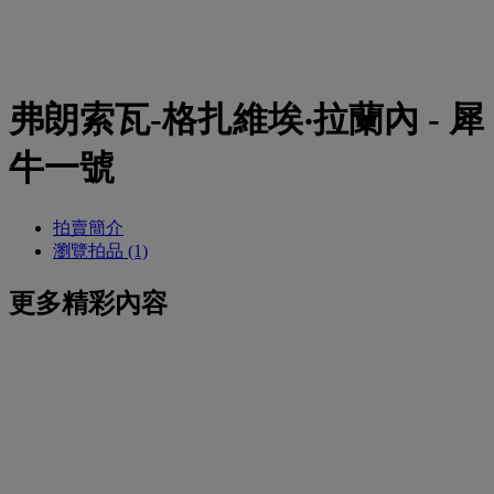
弗朗索瓦-格扎維埃‧拉蘭內 - 犀
牛一號
拍賣簡介
瀏覽拍品 (1)
更多精彩內容