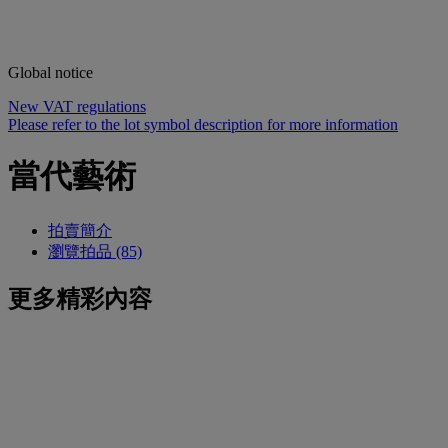
Global notice
New VAT regulations
Please refer to the lot symbol description for more information
當代藝術
拍賣簡介
瀏覽拍品 (85)
更多精彩內容