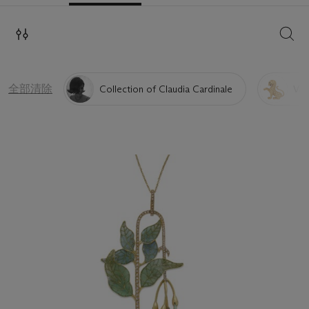
搜索
全部清除
Collection of Claudia Cardinale
Van