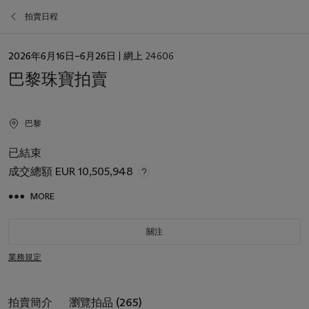
拍賣日程
日
2026年6月16日–6月26日
| 網上 24606
期
巴黎珠寶拍賣
巴黎
已結束
成交總額
EUR 10,505,948
MORE
關注
業務規定
拍賣簡介
瀏覽拍品 (265)