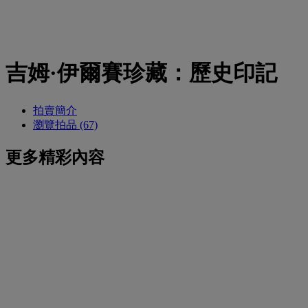
吉姆·伊爾賽珍藏：歷史印記
拍賣簡介
瀏覽拍品 (67)
更多精彩內容