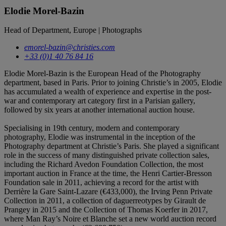
Elodie Morel-Bazin
Head of Department, Europe | Photographs
emorel-bazin@christies.com
+33 (0)1 40 76 84 16
Elodie Morel-Bazin is the European Head of the Photography
department, based in Paris. Prior to joining Christie’s in 2005, Elodie
has accumulated a wealth of experience and expertise in the post-
war and contemporary art category first in a Parisian gallery,
followed by six years at another international auction house.
Specialising in 19th century, modern and contemporary
photography, Elodie was instrumental in the inception of the
Photography department at Christie’s Paris. She played a significant
role in the success of many distinguished private collection sales,
including the Richard Avedon Foundation Collection, the most
important auction in France at the time, the Henri Cartier-Bresson
Foundation sale in 2011, achieving a record for the artist with
Derrière la Gare Saint-Lazare (€433,000), the Irving Penn Private
Collection in 2011, a collection of daguerreotypes by Girault de
Prangey in 2015 and the Collection of Thomas Koerfer in 2017,
where Man Ray’s Noire et Blanche set a new world auction record