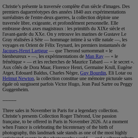
Christie’s présente la traversée complète d'un siècle d'images. Des
premiers daguerréotypes des années 1840 aux expérimentations
surréalistes de l'entre-deux-guerres, la collection déploie une
traversée libre, exigeante, et profondément personnelle. Elle
embrasse deux axes magistraux : les primitifs du XIXe siècle et
l'avant-garde du XXe. On y retrouve les marines de Gustave Le
Gray réalisées à Sète — hommage intime à sa ville natale —, les
voyages en Orient de Félix Teynard, les premiers instantanés de
Jacques-Henri Lartigue
— que Therond surnommait « le
bienheureux » —, les expérimentations de
Man Ray
— « le
frénétique » — et les recherches de Maurice Tabard — « le secret ».
Aux côtés de Dora Maar, Florence Henri, Germaine Krull, Eugène
Atget, Edouard Baldus, Charles Nègre,
Guy Bourdin
, Eli Lotar ou
Helmut Newton
, la collection constitue une mémoire picturale sans
égale où surgissent parfois Victor Hugo, Jean Paul Sartre ou Peggy
Guggenheim.
---------
Three sales in November in Paris for a legendary collection.
Christie’s presents Collection Roger Thérond, Une passion
française, to be offered in Paris in November 2026. At a moment
when France is celebrating the bicentenary of the birth of
photography, this landmark sale stands as one of the most highly