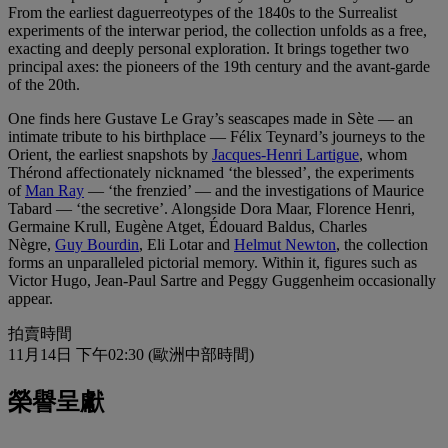
From the earliest daguerreotypes of the 1840s to the Surrealist
experiments of the interwar period, the collection unfolds as a free,
exacting and deeply personal exploration. It brings together two
principal axes: the pioneers of the 19th century and the avant-garde
of the 20th.
One finds here Gustave Le Gray’s seascapes made in Sète — an
intimate tribute to his birthplace — Félix Teynard’s journeys to the
Orient, the earliest snapshots by
Jacques‑Henri Lartigue
, whom
Thérond affectionately nicknamed ‘the blessed’, the experiments
of
Man Ray
— ‘the frenzied’ — and the investigations of Maurice
Tabard — ‘the secretive’. Alongside Dora Maar, Florence Henri,
Germaine Krull, Eugène Atget, Édouard Baldus, Charles
Nègre,
Guy Bourdin
, Eli Lotar and
Helmut Newton
, the collection
forms an unparalleled pictorial memory. Within it, figures such as
Victor Hugo, Jean‑Paul Sartre and Peggy Guggenheim occasionally
appear.
拍賣時間
11月14日 下午02:30 (歐洲中部時間)
榮譽呈獻