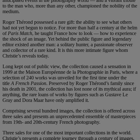
anticipated events in the photography world — and a vibrant tribute
to the man who, more than any other, championed the nobility of the
medium.
Roger Thérond possessed a rare gift: the ability to see what others
had not yet begun to notice. For more than half a century at the helm
of
Paris Match
, he taught France how to look — how to experience
the shock of an image. Yet behind the public figure and legendary
editor existed another man: a solitary hunter, a passionate observer
and collector of a rare kind. It is this more intimate figure whom
Christie’s reveals today.
Long kept out of public view, the collection caused a sensation in
1999 at the Maison Européenne de la Photographie in Paris, where a
selection of 240 works was unveiled for the first time under the
title
A French Passion
. Preserved by Roger Thérond’s family since
his death in 2001, the collection has lost none of its mythical aura; if
anything, the rare loans of works by figures such as Gustave Le
Gray and Dora Maar have only amplified it.
Comprising several hundred images, the collection is offered across
three sales and presents an unprecedented ensemble of masterpieces
from 19th‑ and 20th‑century French photography.
Three sales for one of the most important collections in the world.
Christie’s presents a complete journey through a century of images.