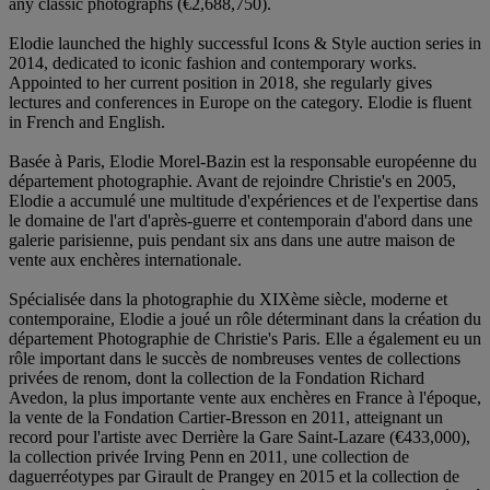
any classic photographs (€2,688,750).
Elodie launched the highly successful Icons & Style auction series in
2014, dedicated to iconic fashion and contemporary works.
Appointed to her current position in 2018, she regularly gives
lectures and conferences in Europe on the category. Elodie is fluent
in French and English.
Basée à Paris, Elodie Morel-Bazin est la responsable européenne du
département photographie. Avant de rejoindre Christie's en 2005,
Elodie a accumulé une multitude d'expériences et de l'expertise dans
le domaine de l'art d'après-guerre et contemporain d'abord dans une
galerie parisienne, puis pendant six ans dans une autre maison de
vente aux enchères internationale.
Spécialisée dans la photographie du XIXème siècle, moderne et
contemporaine, Elodie a joué un rôle déterminant dans la création du
département Photographie de Christie's Paris. Elle a également eu un
rôle important dans le succès de nombreuses ventes de collections
privées de renom, dont la collection de la Fondation Richard
Avedon, la plus importante vente aux enchères en France à l'époque,
la vente de la Fondation Cartier-Bresson en 2011, atteignant un
record pour l'artiste avec Derrière la Gare Saint-Lazare (€433,000),
la collection privée Irving Penn en 2011, une collection de
daguerréotypes par Girault de Prangey en 2015 et la collection de