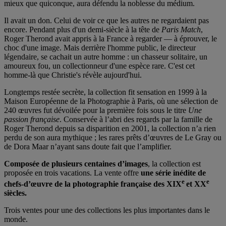
mieux que quiconque, aura défendu la noblesse du médium.
Il avait un don. Celui de voir ce que les autres ne regardaient pas
encore. Pendant plus d'un demi-siècle à la tête de
Paris Match
,
Roger Therond avait appris à la France à regarder — à éprouver, le
choc d'une image. Mais derrière l'homme public, le directeur
légendaire, se cachait un autre homme : un chasseur solitaire, un
amoureux fou, un collectionneur d'une espèce rare. C'est cet
homme-là que Christie's révèle aujourd'hui.
Longtemps restée secrète, la collection fit sensation en 1999 à la
Maison Européenne de la Photographie à Paris, où une sélection de
240 œuvres fut dévoilée pour la première fois sous le titre
Une
passion française
. Conservée à l’abri des regards par la famille de
Roger Therond depuis sa disparition en 2001, la collection n’a rien
perdu de son aura mythique ; les rares prêts d’œuvres de Le Gray ou
de Dora Maar n’ayant sans doute fait que l’amplifier.
Composée de plusieurs centaines d’images
, la collection est
proposée en trois vacations. La vente offre
une série inédite de
e
e
chefs-d’œuvre de la photographie française des XIX
et XX
siècles.
Trois ventes pour une des collections les plus importantes dans le
monde.