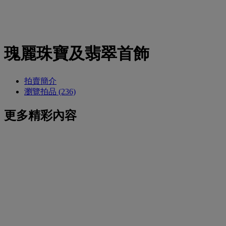
瑰麗珠寶及翡翠首飾
拍賣簡介
瀏覽拍品 (236)
更多精彩內容