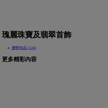
瑰麗珠寶及翡翠首飾
瀏覽拍品 (224)
更多精彩內容