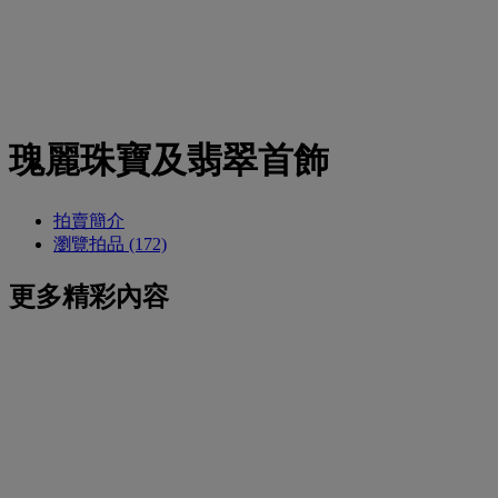
瑰麗珠寶及翡翠首飾
拍賣簡介
瀏覽拍品 (172)
更多精彩內容