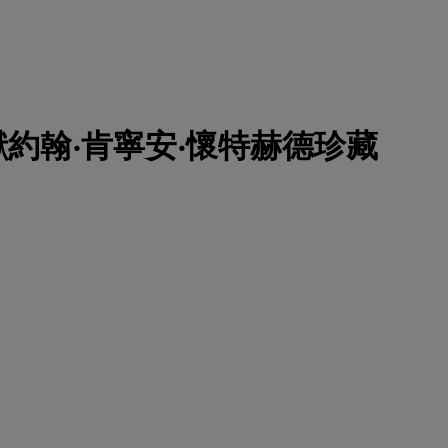
約翰‧肯寧安‧懷特赫德珍藏