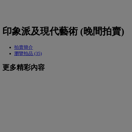
印象派及現代藝術 (晚間拍賣)
拍賣簡介
瀏覽拍品 (35)
更多精彩內容