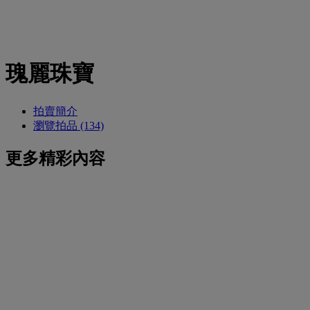
瑰麗珠寶
拍賣簡介
瀏覽拍品 (134)
更多精彩內容