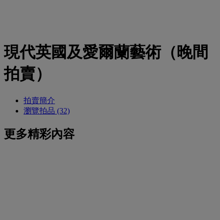
現代英國及愛爾蘭藝術（晚間
拍賣）
拍賣簡介
瀏覽拍品 (32)
更多精彩內容