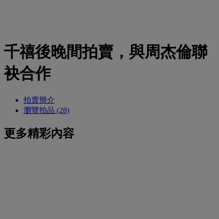
千禧後晚間拍賣，與周杰倫聯
袂合作
拍賣簡介
瀏覽拍品 (28)
更多精彩內容