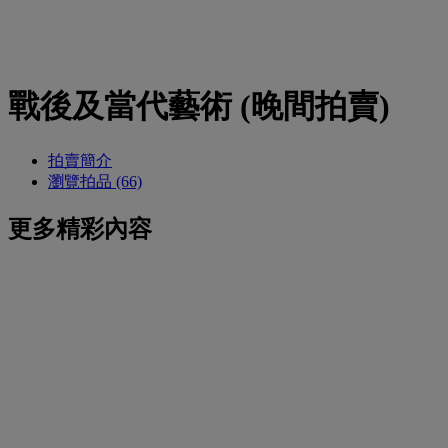
戰後及當代藝術 (晚間拍賣)
拍賣簡介
瀏覽拍品 (66)
更多精彩內容