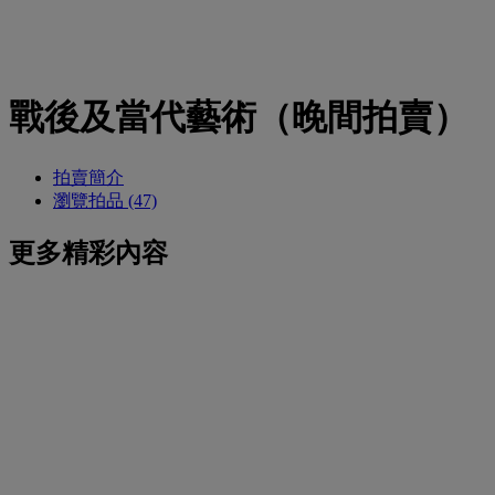
戰後及當代藝術（晚間拍賣）
拍賣簡介
瀏覽拍品 (47)
更多精彩內容