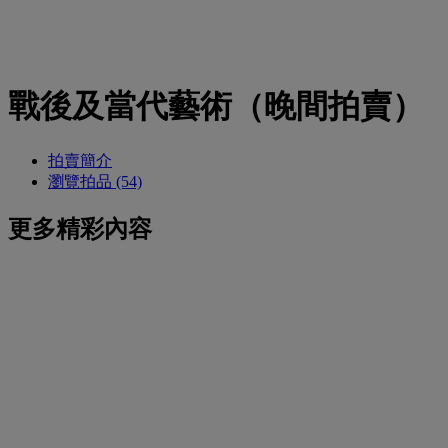
戰後及當代藝術（晚間拍賣）
拍賣簡介
瀏覽拍品 (54)
更多精彩內容