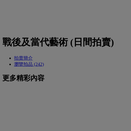
戰後及當代藝術 (日間拍賣)
拍賣簡介
瀏覽拍品 (242)
更多精彩內容