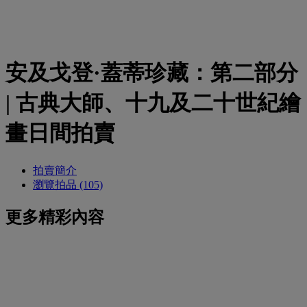
安及戈登·蓋蒂珍藏：第二部分
| 古典大師、十九及二十世紀繪
畫日間拍賣
拍賣簡介
瀏覽拍品 (105)
更多精彩內容