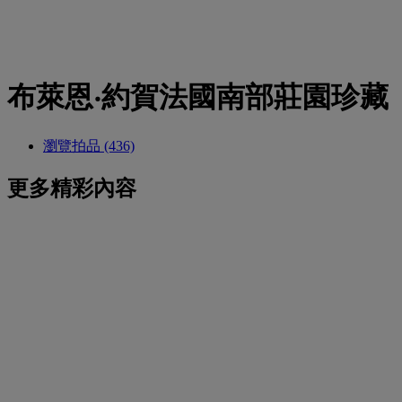
布萊恩‧約賀法國南部莊園珍藏
瀏覽拍品 (436)
更多精彩內容