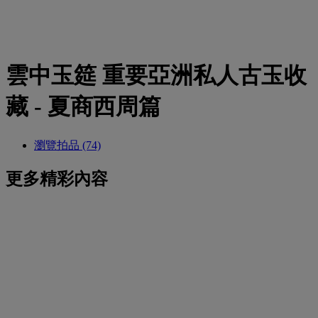
雲中玉筵 重要亞洲私人古玉收
藏 - 夏商西周篇
瀏覽拍品 (74)
更多精彩內容