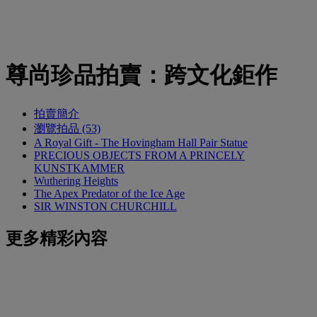
尊尚珍品拍賣：跨文化鉅作
拍賣簡介
瀏覽拍品 (53)
A Royal Gift - The Hovingham Hall Pair Statue
PRECIOUS OBJECTS FROM A PRINCELY
KUNSTKAMMER
Wuthering Heights
The Apex Predator of the Ice Age
SIR WINSTON CHURCHILL
更多精彩內容