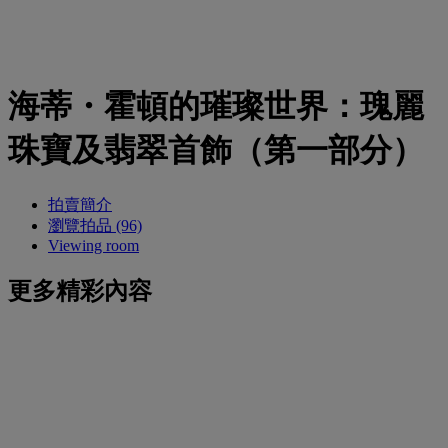
海蒂・霍頓的璀璨世界：瑰麗
珠寶及翡翠首飾（第一部分）
拍賣簡介
瀏覽拍品 (96)
Viewing room
更多精彩內容