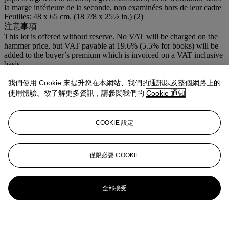
la marge inférieure de la seconde, non examinées hors de leur cadre
Feuilles: 48 x 65 cm. (18 7/8 x 25½ in.) (2)
注意事項
This lot is offered without reserve. No VAT will be charged on the
hammer price, but VAT payable at 19.6% (5.5% for books) will be
added to the buyer’s premium which is invoiced on a VAT inclusive
basis
更多詳情
我們使用 Cookie 來提升您在本網站、我們的通訊以及整個網路上的
A DRYPOINT WITH AQUATINT IN COLOURS AND AN
AQUATINT IN COLOURS BY JEAN MESSAGIER, SIGNED,
使用體驗。欲了解更多資訊，請參閱我們的
Cookie 通知
TITLED AND NUMBERED IN PENCIL, FRAMED
COOKIE 設定
僅限必要 COOKIE
全部接受