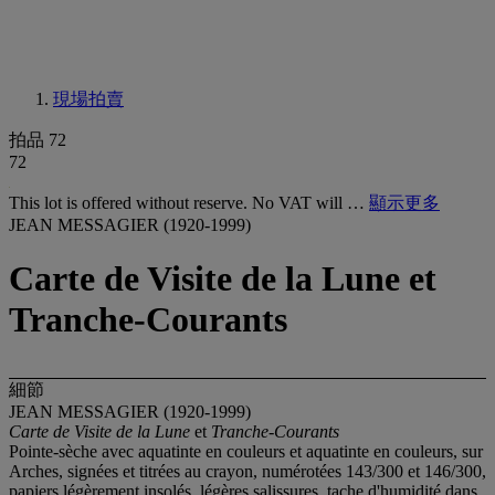
現場拍賣
拍品 72
72
This lot is offered without reserve. No VAT will …
顯示更多
JEAN MESSAGIER (1920-1999)
Carte de Visite de la Lune et
Tranche-Courants
細節
JEAN MESSAGIER (1920-1999)
Carte de Visite de la Lune
et
Tranche-Courants
Pointe-sèche avec aquatinte en couleurs et aquatinte en couleurs, sur
Arches, signées et titrées au crayon, numérotées 143/300 et 146/300,
papiers légèrement insolés, légères salissures, tache d'humidité dans