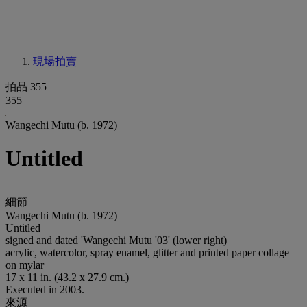
現場拍賣
拍品 355
355
Wangechi Mutu (b. 1972)
Untitled
細節
Wangechi Mutu (b. 1972)
Untitled
signed and dated 'Wangechi Mutu '03' (lower right)
acrylic, watercolor, spray enamel, glitter and printed paper collage
on mylar
17 x 11 in. (43.2 x 27.9 cm.)
Executed in 2003.
來源