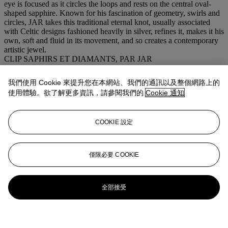
eye is focused as it circles the loops and rests on the central oval-
shaped sapphire. Known for his fascination of geometry, swirls and
circles, JAR takes this traditional eternal knot, usually associated
with Celtic designs fashioned heavily in silver, refines it, makes it his
own, soft and fluid in its movement, and so creates a contemporary
artistic jewel.
CLIP SAPHIRS ET DIAMANTS, PAR JAR
我們使用 Cookie 來提升您在本網站、我們的通訊以及整個網路上的
細節
使用體驗。欲了解更多資訊，請參閱我們的
Cookie 通知
CLIP SAPHIRS ET DIAMANTS, PAR JAR
Composé d'un entrelacs pavé de saphirs ronds, ponctué de petits
motifs trilobés sertis de diamants ronds, retenant au centre un saphir
COOKIE 設定
taille ovale serti à griffes rehaussées de diamants sur le devant et le
revers, monture en or et argent,
1999, dans son écrin d'origine griffé
JAR
Porte le poinçon de la Maison JAR
僅限必要 COOKIE
注意事項
No VAT will be charged on the hammer price, but VAT payable at
19.6% (5.5% for books) will be added to the buyer’s premium
全部接受
which is invoiced on a VAT inclusive basis
更多詳情
A SAPPHIRE, DIAMOND, GOLD AND SILVER CLIP
BROOCH, BY JAR