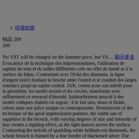
現場拍賣
拍品 209
209
No VAT will be charged on the hammer price, but VA…
顯示更多
Evocatrice de la technique des impressionnistes, l'utilisation de
saphirs de tons et de tailles différentes crée un effet de lumiè re à la
surface du bijou. Contrastant avec l'éclat des diamants, la ligne
d'argent noirci bordant la broche attire l'oeœil et le conduit des larges
entrelacs jusqu'au saphir central. JAR, connu pour son intèrêt pour
la géométrie, les motifs tressés et les cercles, transforme avec
raffinement ce noeœud d'éternité, habituellement associé à des
motifs celtiques réalisés en argent ; il le fait sien, doux et fluide,
créant ainsi une pièce unique et contemporaine. Reminiscent of the
technique of the great impressionist painters, the subtle use of
sapphires in the brooch, with varying degrees of size and intensity of
hue creates a rippling effect, as the light dances across the surface.
Contrasting the trefoils of sparkling white brilliant-cut diamonds, the
whole brooch is framed by a fine border of blackened silver. The