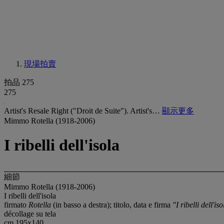
現場拍賣
拍品 275
275
Artist's Resale Right ("Droit de Suite"). Artist's…
顯示更多
Mimmo Rotella (1918-2006)
I ribelli dell'isola
細節
Mimmo Rotella (1918-2006)
I ribelli dell'isola
firmato
Rotella
(in basso a destra); titolo, data e firma
"I ribelli dell'is
décollage su tela
cm 195x140