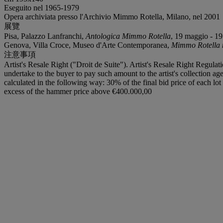
Eseguito nel 1965-1979
Opera archiviata presso l'Archivio Mimmo Rotella, Milano, nel 2001
展覽
Pisa, Palazzo Lanfranchi,
Antologica Mimmo Rotella
, 19 maggio - 19 
Genova, Villa Croce, Museo d'Arte Contemporanea,
Mimmo Rotella 
注意事項
Artist's Resale Right ("Droit de Suite"). Artist's Resale Right Regulat
undertake to the buyer to pay such amount to the artist's collection ag
calculated in the following way: 30% of the final bid price of each 
excess of the hammer price above €400.000,00