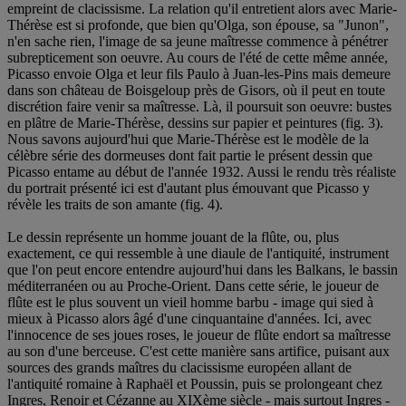
empreint de clacissisme. La relation qu'il entretient alors avec Marie-
Thérèse est si profonde, que bien qu'Olga, son épouse, sa "Junon",
n'en sache rien, l'image de sa jeune maîtresse commence à pénétrer
subrepticement son oeuvre. Au cours de l'été de cette même année,
Picasso envoie Olga et leur fils Paulo à Juan-les-Pins mais demeure
dans son château de Boisgeloup près de Gisors, où il peut en toute
discrétion faire venir sa maîtresse. Là, il poursuit son oeuvre: bustes
en plâtre de Marie-Thérèse, dessins sur papier et peintures (fig. 3).
Nous savons aujourd'hui que Marie-Thérèse est le modèle de la
célèbre série des dormeuses dont fait partie le présent dessin que
Picasso entame au début de l'année 1932. Aussi le rendu très réaliste
du portrait présenté ici est d'autant plus émouvant que Picasso y
révèle les traits de son amante (fig. 4).
Le dessin représente un homme jouant de la flûte, ou, plus
exactement, ce qui ressemble à une diaule de l'antiquité, instrument
que l'on peut encore entendre aujourd'hui dans les Balkans, le bassin
méditerranéen ou au Proche-Orient. Dans cette série, le joueur de
flûte est le plus souvent un vieil homme barbu - image qui sied à
mieux à Picasso alors âgé d'une cinquantaine d'années. Ici, avec
l'innocence de ses joues roses, le joueur de flûte endort sa maîtresse
au son d'une berceuse. C'est cette manière sans artifice, puisant aux
sources des grands maîtres du clacissisme européen allant de
l'antiquité romaine à Raphaël et Poussin, puis se prolongeant chez
Ingres, Renoir et Cézanne au XIXème siècle - mais surtout Ingres -