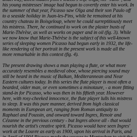
his young mistresses' image had begun to covertly enter his work. In
the summer of that year, Picasso saw Olga and their son Paulo off
to a seaside holiday in Juan-les-Pins, while he remained at his
country chateau in Boisgeloup, where he could surreptitiously meet
his mistress. There, he continued to work on the plaster busts of
Marie-Thérèse, as well as works on paper and in oil (fig. 3). While
we now know that Marie-Thérèse is the subject of this well-known
series of sleeping women Picasso had begun early in 1932, the life-
like rendering of her portrait in the present work is made all the
more remarkable in this context (fig. 4).
The present drawing shows a man playing a flute, or what more
accurately resembles a medieval oboe, whose piercing sound may
still be heard in the music of Balkan, Mediterannean and Near
Eastern cultures today. In this series the flute player is most often a
bearded, older man, or even sometimes a minotaure, - a more fitting
stand-in for Picasso, who was then in his fiftieth year. However
here, with rosy-cheeked innocence, the flute player lulls his mistress
to sleep. It was this pure manner, derived from high classical
moments in European art, ranging from Roman antiquity to
Raphael and Poussin, and onward toward Ingres, Renoir and
Cézanne in the previous century - but Ingres above all - that would
nourish the artist's creative spirit. Picasso would have seen Ingres'
work at the Louvre as early as 1900, upon his arrival in Paris, and
in April of 1904 Picasso made the voyage to Montauban to visit the