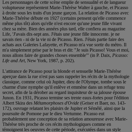
Les personnages de cette scène emplie de sensualité et de langueur
voluptueuse représentent Marie-Thérèse Walter à gauche, et Picasso
à droite sous les traits d'un jeune garçon. La relation de Picasso avec
Marie-Thérèse débute en 1927 (certains pensent qu'elle commence
même plus tôt) alors qu'elle n'est encore qu'une jeune fille vivant
chez sa mère. Bien des années plus tard, elle confiera au magazine
Life, 'J'avais dix-sept ans. J'étais une jeune fille innocente. je ne
savais rien - ni de la vie ni de Picasso. Rien. J'étais partie faire des
achats aux Galeries Lafayette, et Picasso m'a vue sortir du métro. Il
m'a simplement prise par le bras et dit: "Je suis Picasso! Vous et moi,
nous allons faire de grandes choses ensemble"' (in P. Daix,
Picasso:
Life and Art
, New York, 1987, p. 202).
L'attirance de Picasso pour la blonde et sensuelle Marie-Thérèse
aperçue dans la rue n'est pas sans rappeler les récits de la mythologie
classique, comme celui où Jupiter, dieu de l'Olympe, tombe sous le
charme d'une nymphe qu'il enlève et emmène dans un refuge tenu
secret, afin de la dérober au regard inquisiteur de sa jalouse épouse
Junon. En 1931, Picasso termine ses trente eaux-fortes pour l'édition
Albert Skira des
Métamorphoses d'Ovide
(Geiser et Baer, no. 143-
172), ouvrage relatant les plaisirs de Jupiter et Sémélé, ainsi que la
poursuite de Pomone par le dieu Vertumne. Picasso eut
probablement une conception de sa relation amoureuse avec Marie-
Thérèse très proche de ces récits mythologiques comme en
témoignent les oeuvres de cette période, exécutées dans un style