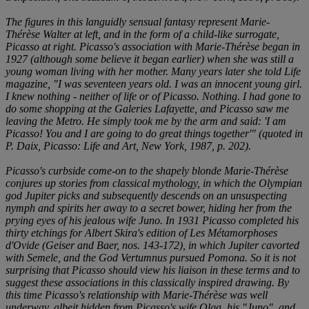
The figures in this languidly sensual fantasy represent Marie-
Thérèse Walter at left, and in the form of a child-like surrogate,
Picasso at right. Picasso's association with Marie-Thérèse began in
1927 (although some believe it began earlier) when she was still a
young woman living with her mother. Many years later she told
Life
magazine, "I was seventeen years old. I was an innocent young girl.
I knew nothing - neither of life or of Picasso. Nothing. I had gone to
do some shopping at the Galeries Lafayette, and Picasso saw me
leaving the Metro. He simply took me by the arm and said: 'I am
Picasso! You and I are going to do great things together'" (quoted in
P. Daix,
Picasso: Life and Art
, New York, 1987, p. 202).
Picasso's curbside come-on to the shapely blonde Marie-Thérèse
conjures up stories from classical mythology, in which the Olympian
god Jupiter picks and subsequently descends on an unsuspecting
nymph and spirits her away to a secret bower, hiding her from the
prying eyes of his jealous wife Juno. In 1931 Picasso completed his
thirty etchings for Albert Skira's edition of
Les Métamorphoses
d'Ovide
(Geiser and Baer, nos. 143-172), in which Jupiter cavorted
with Semele, and the God Vertumnus pursued Pomona. So it is not
surprising that Picasso should view his liaison in these terms and to
suggest these associations in this classically inspired drawing. By
this time Picasso's relationship with Marie-Thérèse was well
underway, albeit hidden from Picasso's wife Olga, his "Juno", and