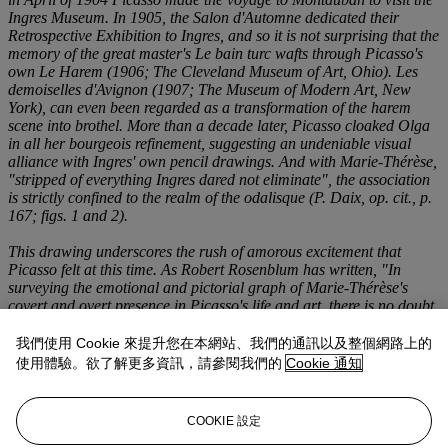
Ingres Museum. In 1905, the
Salon d'Automne
dedicated their
Retrospective Exhibition to Ingres, and so it is not surprising that the
memory of the great master's
Le bain turc
wafts through Picasso's
own
Le Harem
(1906; The Cleveland Museum of Art, Ohio).
Les
demoiselles d'Avignon
(1907; The Museum of Modern Art, New
York), can even been regarded as a transformation of the harem
scene into brothel. More than a decade later, Picasso cloaked Olga
in all her bourgeois refinement, suggesting an undeniable visual
alliance with Ingres' own pencil drawings. And with Marie-Thérèse,
"stripped of everything Ingres dared not eliminate", the association
is strictly confined to the realm of the odalisque (P. Daix,
op. cit.
, p.
167; figs. 1 and 2).
This drawing underscores the rush of amorous excitement that
Picasso felt at this time. As Robert Rosenblum has written, "In
surveying the emotional and pictorial graph of Marie-Thérèse's
covert and overt presence in Picasso's life and art, there is no doubt
that 1932 marks the peak of fever-pitch intensity and achievement, a
year of rapturous masterpieces that reach a new and unfamiliar
我們使用 Cookie 來提升您在本網站、我們的通訊以及整個網路上的
summit in both his painting and sculpture" (in
Picasso and
使用體驗。欲了解更多資訊，請參閱我們的
Cookie 通知
Portraiture
, exh. cat., The Museum of Modern Art, New York, 1996,
p. 361).
COOKIE 設定
(fig. 1) Jean-Auguste-Dominique Ingres,
Etude pour "Le bain