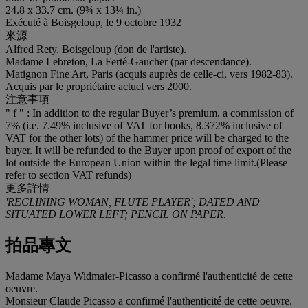
24.8 x 33.7 cm. (9¾ x 13¼ in.)
Exécuté à Boisgeloup, le 9 octobre 1932
來源
Alfred Rety, Boisgeloup (don de l'artiste).
Madame Lebreton, La Ferté-Gaucher (par descendance).
Matignon Fine Art, Paris (acquis auprès de celle-ci, vers 1982-83).
Acquis par le propriétaire actuel vers 2000.
注意事項
" f " : In addition to the regular Buyer’s premium, a commission of
7% (i.e. 7.49% inclusive of VAT for books, 8.372% inclusive of
VAT for the other lots) of the hammer price will be charged to the
buyer. It will be refunded to the Buyer upon proof of export of the
lot outside the European Union within the legal time limit.(Please
refer to section VAT refunds)
更多詳情
'RECLINING WOMAN, FLUTE PLAYER'; DATED AND
SITUATED LOWER LEFT; PENCIL ON PAPER
.
拍品專文
Madame Maya Widmaier-Picasso a confirmé l'authenticité de cette
oeuvre.
Monsieur Claude Picasso a confirmé l'authenticité de cette oeuvre.