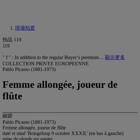
現場拍賣
拍品 119
119
" f " : In addition to the regular Buyer’s premium…
顯示更多
COLLECTION PRIVEE EUROPEENNE
Pablo Picasso (1881-1973)
Femme allongée, joueur de
flûte
細節
Pablo Picasso (1881-1973)
Femme allongée, joueur de flûte
daté et situé 'Boisgeloup 9 octobre XXXII.' (en bas à gauche)
mine de plomb sur papier