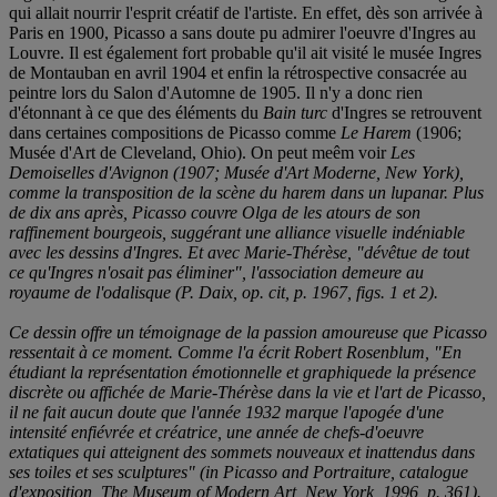
qui allait nourrir l'esprit créatif de l'artiste. En effet, dès son arrivée à
Paris en 1900, Picasso a sans doute pu admirer l'oeuvre d'Ingres au
Louvre. Il est également fort probable qu'il ait visité le musée Ingres
de Montauban en avril 1904 et enfin la rétrospective consacrée au
peintre lors du Salon d'Automne de 1905. Il n'y a donc rien
d'étonnant à ce que des éléments du
Bain turc
d'Ingres se retrouvent
dans certaines compositions de Picasso comme
Le Harem
(1906;
Musée d'Art de Cleveland, Ohio). On peut meêm voir
Les
Demoiselles d'Avignon (1907; Musée d'Art Moderne, New York),
comme la transposition de la scène du harem dans un lupanar. Plus
de dix ans après, Picasso couvre Olga de les atours de son
raffinement bourgeois, suggérant une alliance visuelle indéniable
avec les dessins d'Ingres. Et avec Marie-Thérèse, "dévêtue de tout
ce qu'Ingres n'osait pas éliminer", l'association demeure au
royaume de l'odalisque (P. Daix,
op. cit
, p. 1967, figs. 1 et 2).
Ce dessin offre un témoignage de la passion amoureuse que Picasso
ressentait à ce moment. Comme l'a écrit Robert Rosenblum, "En
étudiant la représentation émotionnelle et graphiquede la présence
discrète ou affichée de Marie-Thérèse dans la vie et l'art de Picasso,
il ne fait aucun doute que l'année 1932 marque l'apogée d'une
intensité enfiévrée et créatrice, une année de chefs-d'oeuvre
extatiques qui atteignent des sommets nouveaux et inattendus dans
ses toiles et ses sculptures" (in
Picasso and Portraiture
, catalogue
d'exposition, The Museum of Modern Art, New York, 1996, p. 361).