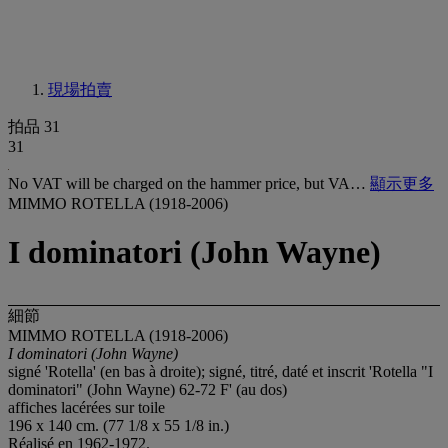
現場拍賣
拍品 31
31
No VAT will be charged on the hammer price, but VA…
顯示更多
MIMMO ROTELLA (1918-2006)
I dominatori (John Wayne)
細節
MIMMO ROTELLA (1918-2006)
I dominatori (John Wayne)
signé 'Rotella' (en bas à droite); signé, titré, daté et inscrit 'Rotella "I
dominatori" (John Wayne) 62-72 F' (au dos)
affiches lacérées sur toile
196 x 140 cm. (77 1/8 x 55 1/8 in.)
Réalisé en 1962-1972.