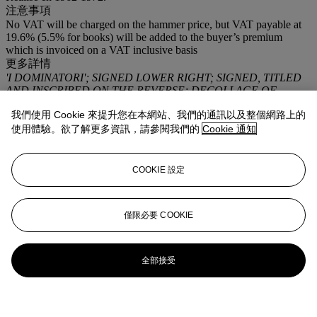
注意事項
No VAT will be charged on the hammer price, but VAT payable at
19.6% (5.5% for books) will be added to the buyer’s premium
which is invoiced on a VAT inclusive basis
更多詳情
'I DOMINATORI'; SIGNED LOWER RIGHT; SIGNED, TITLED
AND INSCRIBED ON THE REVERSE; DECOLLAGE OF
POSTERS ON CANVAS.
我們使用 Cookie 來提升您在本網站、我們的通訊以及整個網路上的
使用體驗。欲了解更多資訊，請參閱我們的
Cookie 通知
拍品專文
Cette oeuvre est référencée à la Fondation Mimmo Rotella qui en a
COOKIE 設定
confirmé l'authenticité.
僅限必要 COOKIE
全部接受