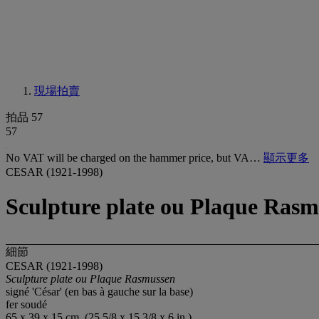
現場拍賣
拍品 57
57
No VAT will be charged on the hammer price, but VA…
顯示更多
CESAR (1921-1998)
Sculpture plate ou Plaque Ras
細節
CESAR (1921-1998)
Sculpture plate ou Plaque Rasmussen
signé 'César' (en bas à gauche sur la base)
fer soudé
65 x 39 x 15 cm. (25 5/8 x 15 3/8 x 6 in.)