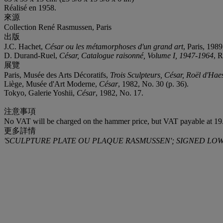
Réalisé en 1958.
來源
Collection René Rasmussen, Paris
出版
J.C. Hachet,
César ou les métamorphoses d'un grand art
, Paris, 1989
D. Durand-Ruel,
César, Catalogue raisonné, Volume I, 1947-1964
, R
展覽
Paris, Musée des Arts Décoratifs,
Trois Sculpteurs, César, Roël d'Hae
Liège, Musée d'Art Moderne,
César
, 1982, No. 30 (p. 36).
Tokyo, Galerie Yoshii,
César
, 1982, No. 17.
注意事項
No VAT will be charged on the hammer price, but VAT payable at 19.
更多詳情
'SCULPTURE PLATE OU PLAQUE RASMUSSEN'; SIGNED LOW