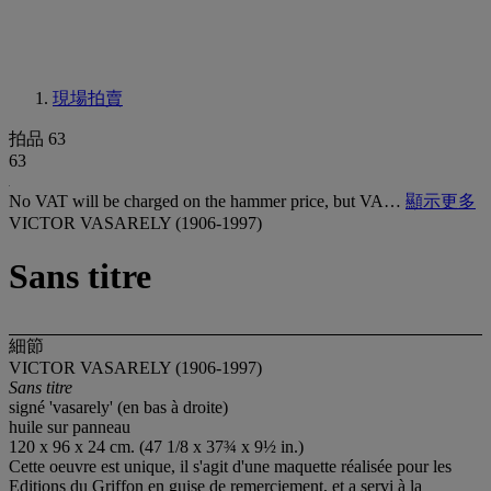
現場拍賣
拍品 63
63
No VAT will be charged on the hammer price, but VA…
顯示更多
VICTOR VASARELY (1906-1997)
Sans titre
細節
VICTOR VASARELY (1906-1997)
Sans titre
signé 'vasarely' (en bas à droite)
huile sur panneau
120 x 96 x 24 cm. (47 1/8 x 37¾ x 9½ in.)
Cette oeuvre est unique, il s'agit d'une maquette réalisée pour les
Editions du Griffon en guise de remerciement, et a servi à la