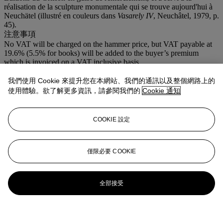
réalisation de la sculpture monumentale qui se trouve aujourd'hui à
Neuchätel (illustré en couleurs dans
Vasarely IV
, Neuchâtel, 1979, p.
45).
注意事項
No VAT will be charged on the hammer price, but VAT payable at
19.6% (5.5% for books) will be added to the buyer’s premium
which is invoiced on a VAT inclusive basis
更多詳情
我們使用 Cookie 來提升您在本網站、我們的通訊以及整個網路上的
'UNTITLED'; SIGNED LOWER RIGHT; OIL ON PANEL.
使用體驗。欲了解更多資訊，請參閱我們的
Cookie 通知
拍品專文
COOKIE 設定
Un certificat d'authenticité de Monsieur Pierre Vasarely sera remis à
l'acquéreur.
僅限必要 COOKIE
全部接受