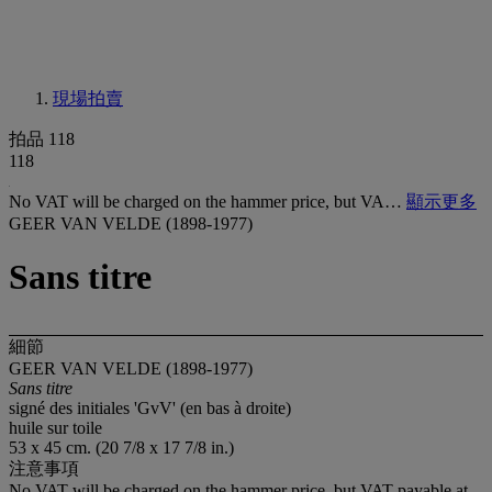
現場拍賣
拍品 118
118
No VAT will be charged on the hammer price, but VA…
顯示更多
GEER VAN VELDE (1898-1977)
Sans titre
細節
GEER VAN VELDE (1898-1977)
Sans titre
signé des initiales 'GvV' (en bas à droite)
huile sur toile
53 x 45 cm. (20 7/8 x 17 7/8 in.)
注意事項
No VAT will be charged on the hammer price, but VAT payable at