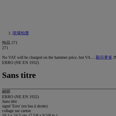
現場拍賣
拍品 271
271
No VAT will be charged on the hammer price, but VA…
顯示更多
I
ERRO (NE EN 1932)
Sans titre
細節
ERRO (NE EN 1932)
Sans titre
signé 'Erro' (en bas à droite)
collage sur carton
19.3 x 24.5 cm. (7 5/8 x 9 5/8 in.)