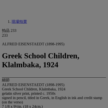
現場拍賣
拍品 233
233
ALFRED EISENSTAEDT (1898-1995)
Greek School Children,
Klalmbaka, 1924
細節
ALFRED EISENSTAEDT (1898-1995)
Greek School Children, Klalmbaka, 1924
gelatin silver print, printed c. 1950s
signed in pencil, titled in Greek, in English in ink and credit stamp
(on the verso)
7 1/8 x 9½in. (18 x 24cm.)