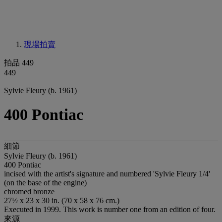
現場拍賣
拍品 449
449
Sylvie Fleury (b. 1961)
400 Pontiac
細節
Sylvie Fleury (b. 1961)
400 Pontiac
incised with the artist's signature and numbered 'Sylvie Fleury 1/4'
(on the base of the engine)
chromed bronze
27½ x 23 x 30 in. (70 x 58 x 76 cm.)
Executed in 1999. This work is number one from an edition of four.
來源