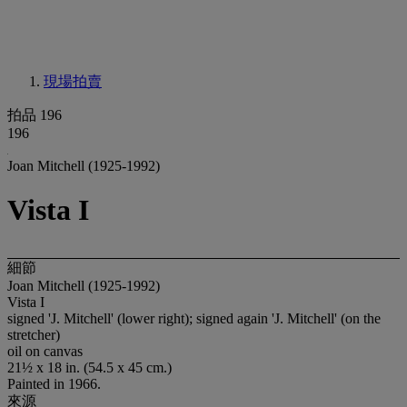
現場拍賣
拍品 196
196
Joan Mitchell (1925-1992)
Vista I
細節
Joan Mitchell (1925-1992)
Vista I
signed 'J. Mitchell' (lower right); signed again 'J. Mitchell' (on the
stretcher)
oil on canvas
21½ x 18 in. (54.5 x 45 cm.)
Painted in 1966.
來源