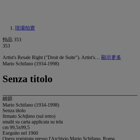
現場拍賣
拍品 353
353
Artist's Resale Right ("Droit de Suite"). Artist's…
顯示更多
Mario Schifano (1934-1998)
Senza titolo
細節
Mario Schifano (1934-1998)
Senza titolo
firmato
Schifano
(sul retro)
smalti su carta applicata su tela
cm 99,5x99,5
Eseguito nel 1960
Opera registrata presso l'Archivio Mario Schifano, Roma