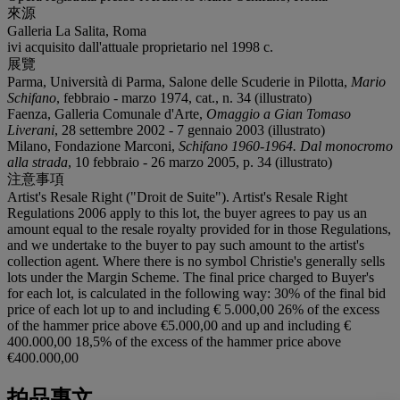
來源
Galleria La Salita, Roma
ivi acquisito dall'attuale proprietario nel 1998 c.
展覽
Parma, Università di Parma, Salone delle Scuderie in Pilotta,
Mario
Schifano
, febbraio - marzo 1974, cat., n. 34 (illustrato)
Faenza, Galleria Comunale d'Arte,
Omaggio a Gian Tomaso
Liverani
, 28 settembre 2002 - 7 gennaio 2003 (illustrato)
Milano, Fondazione Marconi,
Schifano 1960-1964. Dal monocromo
alla strada
, 10 febbraio - 26 marzo 2005, p. 34 (illustrato)
注意事項
Artist's Resale Right ("Droit de Suite"). Artist's Resale Right
Regulations 2006 apply to this lot, the buyer agrees to pay us an
amount equal to the resale royalty provided for in those Regulations,
and we undertake to the buyer to pay such amount to the artist's
collection agent. Where there is no symbol Christie's generally sells
lots under the Margin Scheme. The final price charged to Buyer's
for each lot, is calculated in the following way: 30% of the final bid
price of each lot up to and including € 5.000,00 26% of the excess
of the hammer price above €5.000,00 and up and including €
400.000,00 18,5% of the excess of the hammer price above
€400.000,00
拍品專文