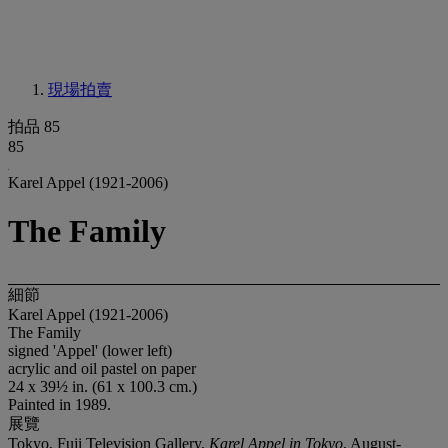
現場拍賣
拍品 85
85
Karel Appel (1921-2006)
The Family
細節
Karel Appel (1921-2006)
The Family
signed 'Appel' (lower left)
acrylic and oil pastel on paper
24 x 39½ in. (61 x 100.3 cm.)
Painted in 1989.
展覽
Tokyo, Fuji Television Gallery,
Karel Appel in Tokyo
, August-