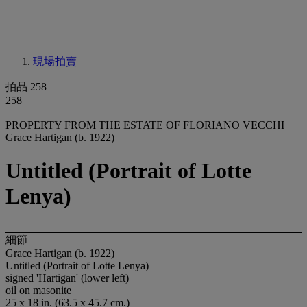
現場拍賣
拍品 258
258
PROPERTY FROM THE ESTATE OF FLORIANO VECCHI
Grace Hartigan (b. 1922)
Untitled (Portrait of Lotte
Lenya)
細節
Grace Hartigan (b. 1922)
Untitled (Portrait of Lotte Lenya)
signed 'Hartigan' (lower left)
oil on masonite
25 x 18 in. (63.5 x 45.7 cm.)