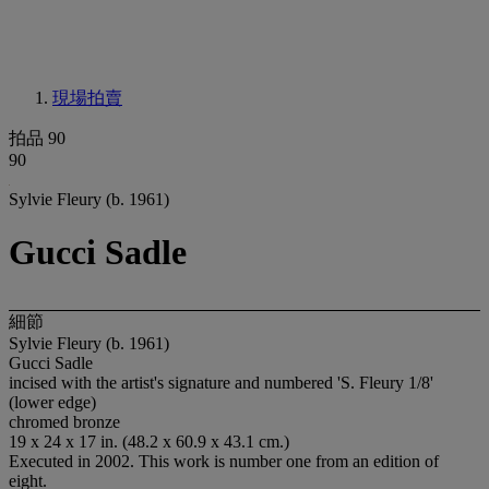
現場拍賣
拍品 90
90
Sylvie Fleury (b. 1961)
Gucci Sadle
細節
Sylvie Fleury (b. 1961)
Gucci Sadle
incised with the artist's signature and numbered 'S. Fleury 1/8'
(lower edge)
chromed bronze
19 x 24 x 17 in. (48.2 x 60.9 x 43.1 cm.)
Executed in 2002. This work is number one from an edition of
eight.