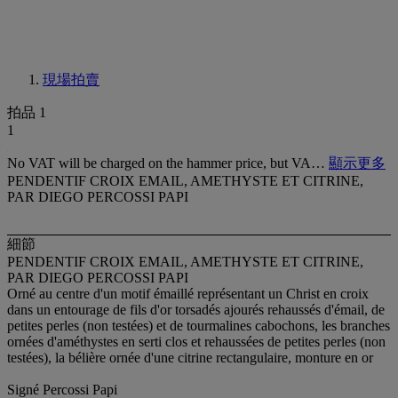
現場拍賣
拍品 1
1
No VAT will be charged on the hammer price, but VA…
顯示更多
PENDENTIF CROIX EMAIL, AMETHYSTE ET CITRINE,
PAR DIEGO PERCOSSI PAPI
細節
PENDENTIF CROIX EMAIL, AMETHYSTE ET CITRINE,
PAR DIEGO PERCOSSI PAPI
Orné au centre d'un motif émaillé représentant un Christ en croix
dans un entourage de fils d'or torsadés ajourés rehaussés d'émail, de
petites perles (non testées) et de tourmalines cabochons, les branches
ornées d'améthystes en serti clos et rehaussées de petites perles (non
testées), la bélière ornée d'une citrine rectangulaire, monture en or
Signé Percossi Papi