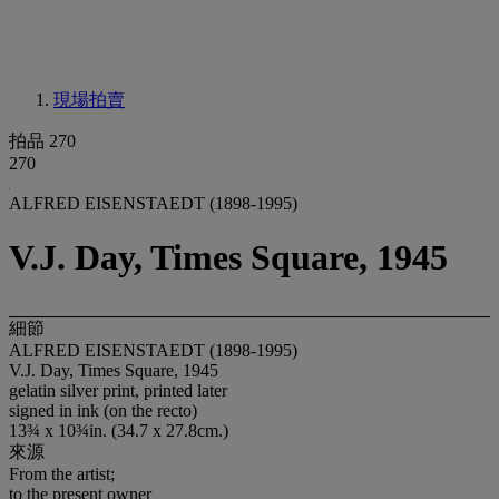
現場拍賣
拍品 270
270
ALFRED EISENSTAEDT (1898-1995)
V.J. Day, Times Square, 1945
細節
ALFRED EISENSTAEDT (1898-1995)
V.J. Day, Times Square, 1945
gelatin silver print, printed later
signed in ink (on the recto)
13¾ x 10¾in. (34.7 x 27.8cm.)
來源
From the artist;
to the present owner