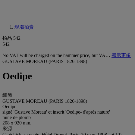
現場拍賣
拍品 542
542
No VAT will be charged on the hammer price, but VA…
顯示更多
GUSTAVE MOREAU (PARIS 1826-1898)
Oedipe
細節
GUSTAVE MOREAU (PARIS 1826-1898)
Oedipe
signé 'Gustave Moreau' et inscrit 'Oedipe- d'après nature'
mine de plomb
208 x 920 mm.
來源
G. Schick; sa vente, Hôtel Drouot, Paris, 20 mars 1998, lot 122.