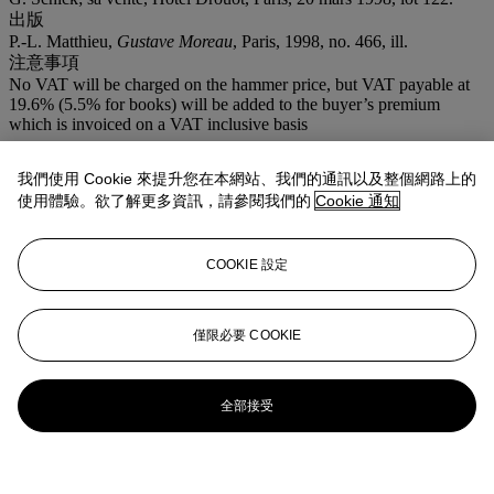
出版
P.-L. Matthieu,
Gustave Moreau
, Paris, 1998, no. 466, ill.
注意事項
No VAT will be charged on the hammer price, but VAT payable at
19.6% (5.5% for books) will be added to the buyer’s premium
which is invoiced on a VAT inclusive basis
拍品專文
我們使用 Cookie 來提升您在本網站、我們的通訊以及整個網路上的
使用體驗。欲了解更多資訊，請參閱我們的
Cookie 通知
La présente étude est probablement à mettre en relation avec le
tableau
Oedipe voyageur
, réalisé vers 1888 et aujourd'hui conservé
au musée de Metz (
op. cit.
, no. 396).
COOKIE 設定
Un autre dessin de même sujet est conservé au musée Gustave
Moreau (inv. no. 1674).
僅限必要 COOKIE
全部接受