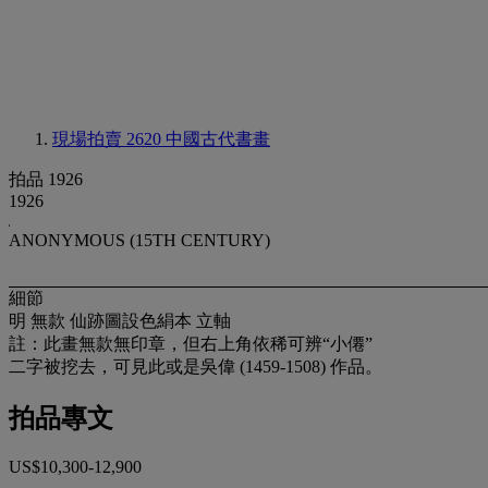
現場拍賣 2620
中國古代書畫
拍品 1926
1926
ANONYMOUS (15TH CENTURY)
細節
明 無款 仙跡圖設色絹本 立軸
註：此畫無款無印章，但右上角依稀可辨“小僊”
二字被挖去，可見此或是吳偉 (1459-1508) 作品。
拍品專文
US$10,300-12,900