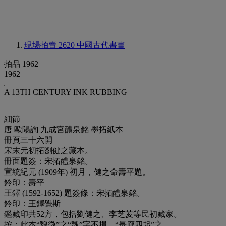
現場拍賣 2620
中國古代書畫
拍品 1962
1962
A 13TH CENTURY INK RUBBING
細節
唐 歐陽詢 九成宮醴泉銘 墨拓紙本
冊頁三十六開
宋末元初拓劉健之藏本。
冊面題簽：宋拓醴泉銘。
宣統紀元 (1909年) 初月，健之命壽平題。
鈐印：壽平
王鐸 (1592-1652) 題簽條：宋拓醴泉銘。
鈐印：王鐸覺斯
鑑藏印共52方，包括劉健之、李芝荄等民初藏家。
按：此本“魏徵”之“魏”字不損，“長廊四起”之