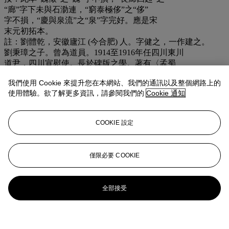
“廊”字下未與石泐連，“窮泰極侈”之“侈”
字不損，“慶與泉流”之“泉”字完好。應是宋
末元初拓本。
註：劉體乾，安徽廬江 (今合肥) 人。字健之，一作建之。
劉秉璋之子。曾為道員。1914至1916年任四川東川
道尹，四川宣慰使。長於碑版之學。著有〈孟蜀
石經〉八冊。
我們使用 Cookie 來提升您在本網站、我們的通訊以及整個網路上的
— 節錄自《中國近現代人物名號大辭典》，
使用體驗。欲了解更多資訊，請參閱我們的
Cookie 通知
浙江古藉出版社，1993年，第193頁。
拍品專文
COOKIE 設定
US$12,900-15,500
僅限必要 COOKIE
更多來自
中國古代書畫
全部接受
查看全部
查看全部