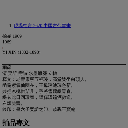
現場拍賣 2620
中國古代書畫
拍品 1969
1969
YI XIN (1832-1898)
細節
清 奕訢 壽詩 水墨蠟箋 立軸
釋文：老壽康寧五福瑧，高堂雙坐白頭人。
函關紫氣仙踪在，王母瑤池瑞色新。
共把冰桃供棐几，爭將雪藕獻青春。
綵衣此日回環舞，舉觶瓊筵酒數巡。
右頌雙壽。
鈐印：皇六子奕訢之印、恭親王寶翰
拍品專文