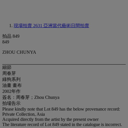
現場拍賣 2631
亞洲當代藝術日間拍賣
拍品 849
849
ZHOU CHUNYA
細節
周春芽
綠狗系列
油畫 畫布
2002年作
簽名：周春芽；Zhou Chunya
拍場告示
Please kindly note that Lot 849 has the below provenance record:
Private Collection, Asia
Acquired directly from the artist by the present owner
The literature record of Lot 849 stated in the catalogue is incorrect.