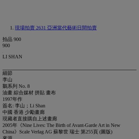
現場拍賣 2631
亞洲當代藝術日間拍賣
拍品 900
900
LI SHAN
細節
李山
鵝系列 No. 8
油畫 綜合媒材 拼貼 畫布
1997年作
簽名: 李山；Li Shan
中國 香港 少勵畫廊
現藏者直接購自上述畫廊
2005年《Nine Lives: The Birth of Avant-Garde Art in New
China》Scale Verlag AG 蘇黎世 瑞士 第255頁 (圖版)
來源