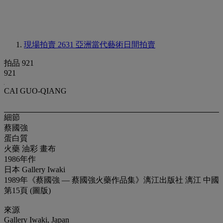
現場拍賣 2631
亞洲當代藝術日間拍賣
拍品 921
921
CAI GUO-QIANG
細節
蔡國強
蛋白質
火藥 油彩 畫布
1986年作
日本 Gallery Iwaki
1989年《蔡國強 — 蔡國強火藥作品集》漓江出版社 漓江 中國
第15頁 (圖版)
來源
Gallery Iwaki, Japan